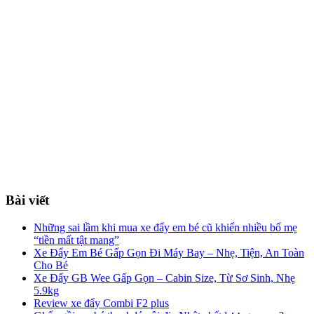
Bài viết
Những sai lầm khi mua xe đẩy em bé cũ khiến nhiều bố mẹ
“tiền mất tật mang”
Xe Đẩy Em Bé Gấp Gọn Đi Máy Bay – Nhẹ, Tiện, An Toàn
Cho Bé
Xe Đẩy GB Wee Gấp Gọn – Cabin Size, Từ Sơ Sinh, Nhẹ
5.9kg
Review xe đẩy Combi F2 plus