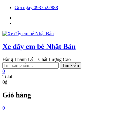
Skip
Gọi ngay 0937522888
to
Facebook
content
You
tube
Xe đẩy em bé Nhật Bản
Hàng Thanh Lý – Chất Lượng Cao
Tìm
Tìm kiếm
kiếm:
0
Total
0₫
Giỏ hàng
0