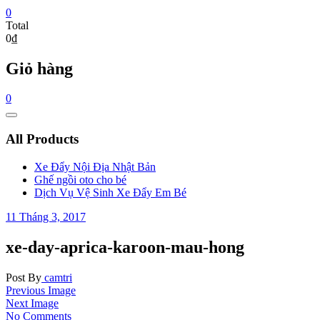
0
Total
0₫
Giỏ hàng
0
Catalog
Menu
All Products
Xe Đẩy Nội Địa Nhật Bản
Ghế ngồi oto cho bé
Dịch Vụ Vệ Sinh Xe Đẩy Em Bé
11 Tháng 3, 2017
xe-day-aprica-karoon-mau-hong
Post By
camtri
Previous Image
Next Image
No Comments