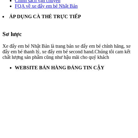
Chính sách vận chuyển
FQA về xe đẩy em bé Nhật Bản
ÁP DỤNG CÀ THẺ TRỰC TIẾP
Sơ lược
Xe đẩy em bé Nhật Bản là trang bán xe đẩy em bé chính hãng, xe
đẩy em bé thanh lý, xe đẩy em bé second hand.Chúng tôi cam kết
chất lượng sản phẩm cũng như hậu mãi cho quý khách
WEBSITE BÁN HÀNG ĐÁNG TIN CẬY