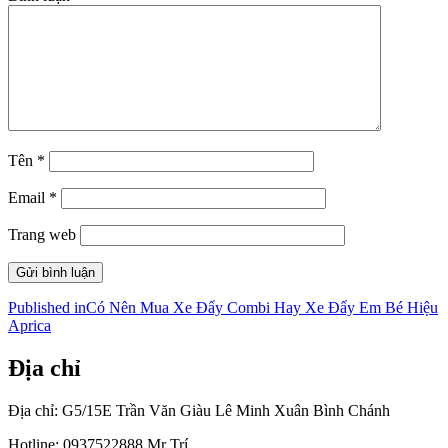
Tên
*
Email
*
Trang web
Điều
Published in
Có Nên Mua Xe Đẩy Combi Hay Xe Đẩy Em Bé Hiệu
Aprica
hướng
bài
Địa chỉ
viết
Địa chỉ: G5/15E Trần Văn Giàu Lê Minh Xuân Bình Chánh
Hotline: 0937522888 Mr Trí