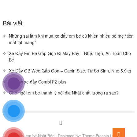
Bài viết
Những sai lầm khi mua xe đẩy em bé cũ khiến nhiều bố mẹ “tiền
mất tật mang”
Xe Đẩy Em Bé Gấp Gọn Đi Máy Bay – Nhẹ, Tiện, An Toàn Cho
Bé
Xe Đẩy GB Wee Gấp Gọn – Cabin Size, Từ Sơ Sinh, Nhẹ 5.9kg
Review xe đẩy Combi F2 plus
Ghế ngồi em bé thanh lý nội địa Nhật chất lượng ra sao?
Facebook
You
Go
tube
Xe đẩy em bé Nhật Bản
| Designed by:
Theme Freesia
| © 2026