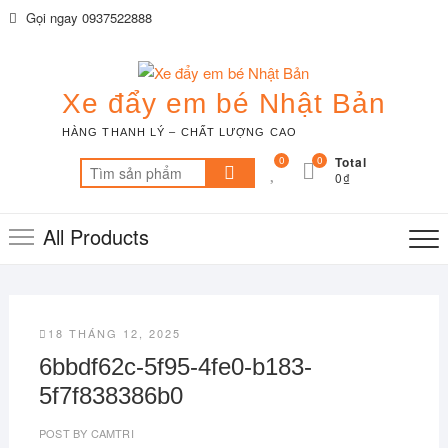
Skip
Gọi ngay 0937522888
to
content
Xe đẩy em bé Nhật Bản
HÀNG THANH LÝ – CHẤT LƯỢNG CAO
0
0
Total
Tìm
0₫
kiếm:
All Products
18 THÁNG 12, 2025
6bbdf62c-5f95-4fe0-b183-
5f7f838386b0
POST BY
CAMTRI