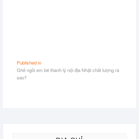
Điều
Published in
Ghế ngồi em bé thanh lý nội địa Nhật chất lượng ra
hướng
sao?
bài
viết