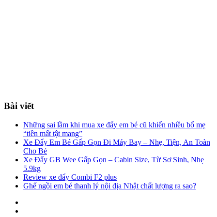
Bài viết
Những sai lầm khi mua xe đẩy em bé cũ khiến nhiều bố mẹ
“tiền mất tật mang”
Xe Đẩy Em Bé Gấp Gọn Đi Máy Bay – Nhẹ, Tiện, An Toàn
Cho Bé
Xe Đẩy GB Wee Gấp Gọn – Cabin Size, Từ Sơ Sinh, Nhẹ
5.9kg
Review xe đẩy Combi F2 plus
Ghế ngồi em bé thanh lý nội địa Nhật chất lượng ra sao?
Facebook
You