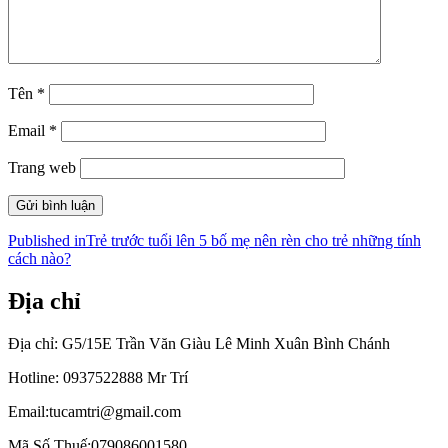
Tên
*
Email
*
Trang web
Điều
Published in
Trẻ trước tuổi lên 5 bố mẹ nên rèn cho trẻ những tính
cách nào?
hướng
bài
Địa chỉ
viết
Địa chỉ: G5/15E Trần Văn Giàu Lê Minh Xuân Bình Chánh
Hotline: 0937522888 Mr Trí
Email:tucamtri@gmail.com
Mã Số Thuế:079086001580