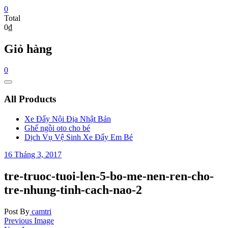
0
Total
0₫
Giỏ hàng
0
Catalog
Menu
All Products
Xe Đẩy Nội Địa Nhật Bản
Ghế ngồi oto cho bé
Dịch Vụ Vệ Sinh Xe Đẩy Em Bé
16 Tháng 3, 2017
tre-truoc-tuoi-len-5-bo-me-nen-ren-cho-
tre-nhung-tinh-cach-nao-2
Post By
camtri
Previous Image