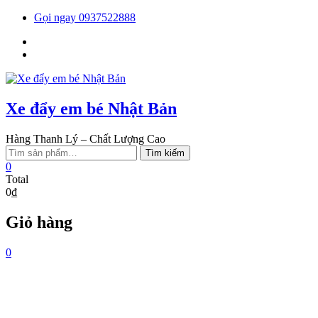
Skip
Gọi ngay 0937522888
to
Facebook
content
You
tube
Xe đẩy em bé Nhật Bản
Hàng Thanh Lý – Chất Lượng Cao
Tìm
Tìm kiếm
kiếm:
0
Total
0₫
Giỏ hàng
0