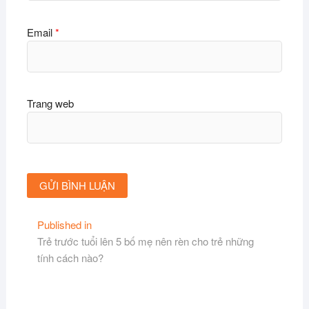
Email
*
Trang web
Điều
Published in
Trẻ trước tuổi lên 5 bố mẹ nên rèn cho trẻ những
hướng
tính cách nào?
bài
viết