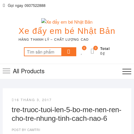
Skip
Gọi ngay 0937522888
to
content
Xe đẩy em bé Nhật Bản
HÀNG THANH LÝ – CHẤT LƯỢNG CAO
0
0
Total
Tìm
0₫
kiếm:
All Products
16 THÁNG 3, 2017
tre-truoc-tuoi-len-5-bo-me-nen-ren-
cho-tre-nhung-tinh-cach-nao-6
POST BY
CAMTRI