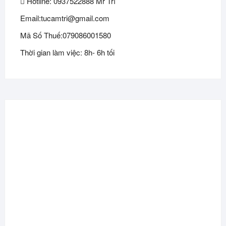
Hotline: 0937522888 Mr Trí
Email:tucamtri@gmail.com
Mã Số Thuế:079086001580
Thời gian làm việc: 8h- 6h tối