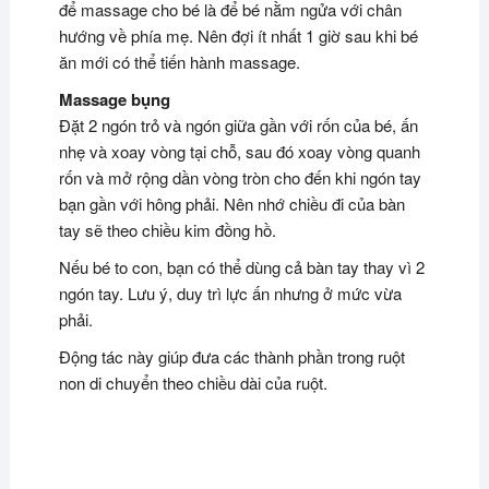
để massage cho bé là để bé nằm ngửa với chân
hướng về phía mẹ. Nên đợi ít nhất 1 giờ sau khi bé
ăn mới có thể tiến hành massage.
Massage bụng
Đặt 2 ngón trỏ và ngón giữa gần với rốn của bé, ấn
nhẹ và xoay vòng tại chỗ, sau đó xoay vòng quanh
rốn và mở rộng dần vòng tròn cho đến khi ngón tay
bạn gần với hông phải. Nên nhớ chiều đi của bàn
tay sẽ theo chiều kim đồng hồ.
Nếu bé to con, bạn có thể dùng cả bàn tay thay vì 2
ngón tay. Lưu ý, duy trì lực ấn nhưng ở mức vừa
phải.
Động tác này giúp đưa các thành phần trong ruột
non di chuyển theo chiều dài của ruột.