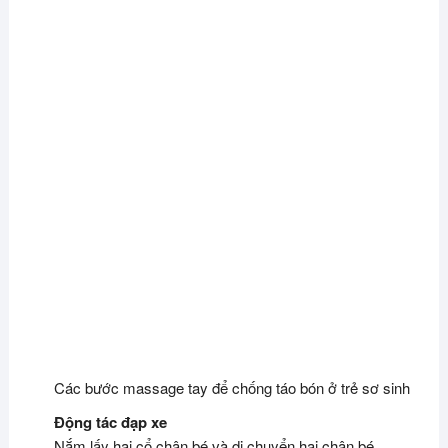
Các bước massage tay để chống táo bón ở trẻ sơ sinh
Động tác đạp xe
Nắm lấy hai cổ chân bé và di chuyển hai chân bé