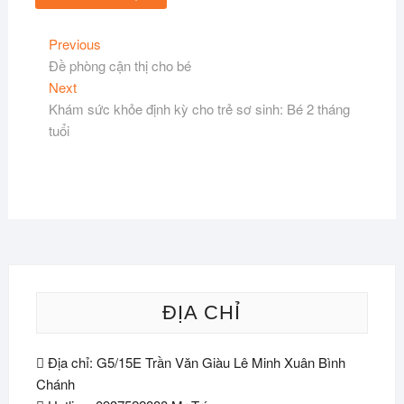
Điều
Previous
Previous
post:
Đề phòng cận thị cho bé
hướng
Next
Next
bài
post:
Khám sức khỏe định kỳ cho trẻ sơ sinh: Bé 2 tháng
viết
tuổi
ĐỊA CHỈ
Địa chỉ: G5/15E Trần Văn Giàu Lê Minh Xuân Bình
Chánh