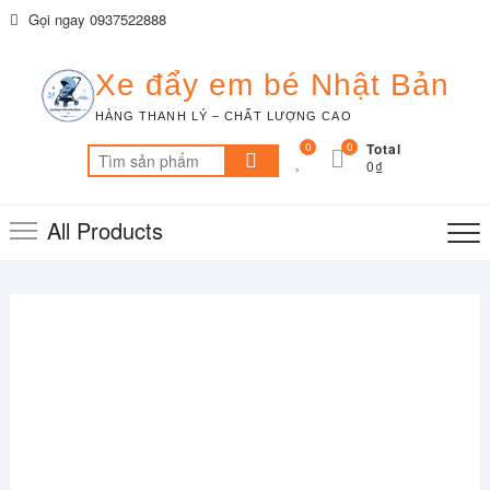
Skip
Gọi ngay 0937522888
to
content
Xe đẩy em bé Nhật Bản
HÀNG THANH LÝ – CHẤT LƯỢNG CAO
0
0
Total
Tìm
0₫
kiếm:
All Products