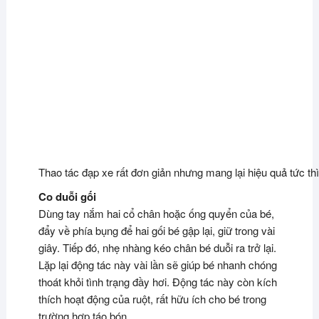
Thao tác đạp xe rất đơn giản nhưng mang lại hiệu quả tức thì
Co duỗi gối
Dùng tay nắm hai cổ chân hoặc ống quyển của bé,
đẩy về phía bụng để hai gối bé gập lại, giữ trong vài
giây. Tiếp đó, nhẹ nhàng kéo chân bé duỗi ra trở lại.
Lặp lại động tác này vài lần sẽ giúp bé nhanh chóng
thoát khỏi tình trạng đầy hơi. Động tác này còn kích
thích hoạt động của ruột, rất hữu ích cho bé trong
trường hợp táo bón.