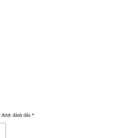
c được đánh dấu
*