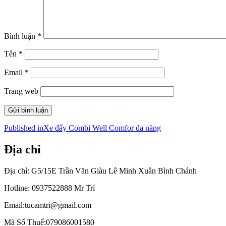
Bình luận
*
Tên
*
Email
*
Trang web
Điều
Published in
Xe đẩy Combi Well Comfor đa năng
hướng
Địa chỉ
bài
viết
Địa chỉ: G5/15E Trần Văn Giàu Lê Minh Xuân Bình Chánh
Hotline: 0937522888 Mr Trí
Email:tucamtri@gmail.com
Mã Số Thuế:079086001580