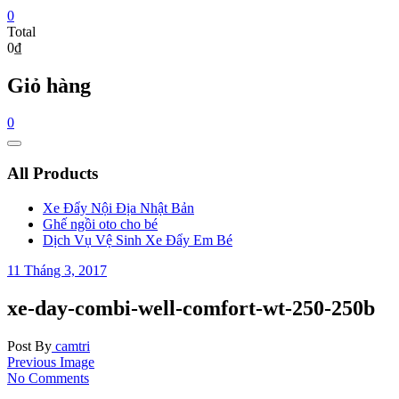
0
Total
0₫
Giỏ hàng
0
Catalog
Menu
All Products
Xe Đẩy Nội Địa Nhật Bản
Ghế ngồi oto cho bé
Dịch Vụ Vệ Sinh Xe Đẩy Em Bé
11 Tháng 3, 2017
xe-day-combi-well-comfort-wt-250-250b
Post By
camtri
Previous Image
No Comments