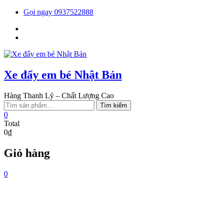
Skip
Gọi ngay 0937522888
to
Facebook
content
You
tube
Xe đẩy em bé Nhật Bản
Hàng Thanh Lý – Chất Lượng Cao
Tìm
Tìm kiếm
kiếm:
0
Total
0₫
Giỏ hàng
0