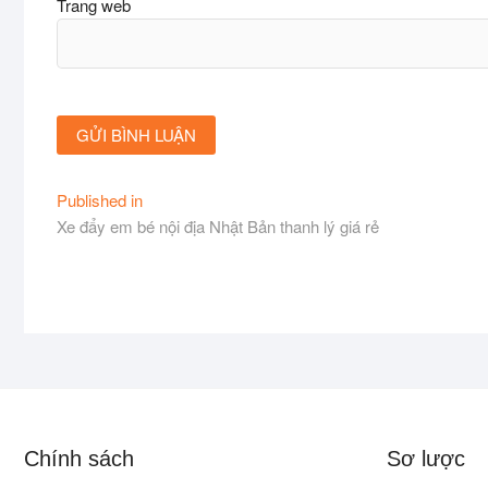
Trang web
Điều
Published in
Xe đẩy em bé nội địa Nhật Bản thanh lý giá rẻ
hướng
bài
viết
Chính sách
Sơ lược