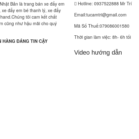
Hotline: 0937522888 Mr Trí
Nhật Bản là trang bán xe đẩy em
 xe đẩy em bé thanh lý, xe đẩy
Email:tucamtri@gmail.com
hand.Chúng tôi cam kết chất
m cũng như hậu mãi cho quý
Mã Số Thuế:079086001580
Thời gian làm việc: 8h- 6h tối
 HÀNG ĐÁNG TIN CẬY
Video hướng dẫn