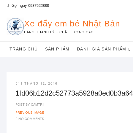
Skip
Gọi ngay 0937522888
to
content
Xe đẩy em bé Nhật Bản
HÀNG THANH LÝ – CHẤT LƯỢNG CAO
TRANG CHỦ
SẢN PHẨM
ĐÁNH GIÁ SẢN PHẨM
11 THÁNG 12, 2016
1fd06b12d2c52773a5928a0ed0b3a6
POST BY
CAMTRI
PREVIOUS IMAGE
NO COMMENTS