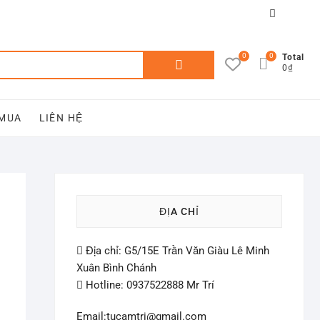
Facebook
You
tube
0
0
Tìm
Total
0₫
kiếm:
 MUA
LIÊN HỆ
ĐỊA CHỈ
Địa chỉ: G5/15E Trần Văn Giàu Lê Minh
Xuân Bình Chánh
Hotline: 0937522888 Mr Trí
Email:tucamtri@gmail.com