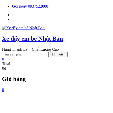
Skip
Gọi ngay 0937522888
to
Facebook
content
You
tube
Xe đẩy em bé Nhật Bản
Hàng Thanh Lý – Chất Lượng Cao
Tìm
Tìm kiếm
kiếm:
0
Total
0₫
Giỏ hàng
0