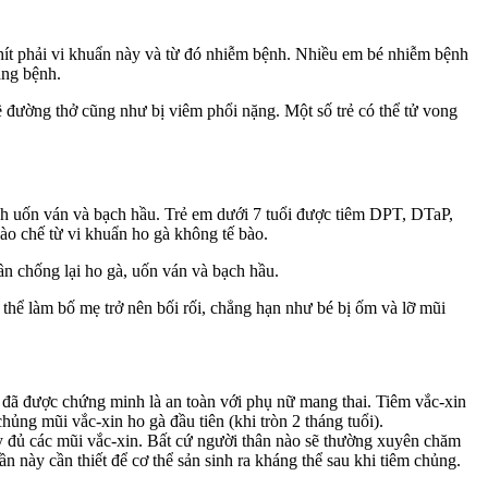
ẽ hít phải vi khuẩn này và từ đó nhiễm bệnh. Nhiều em bé nhiễm bệnh
ang bệnh.
ề đường thở cũng như bị viêm phổi nặng. Một số trẻ có thể tử vong
nh uốn ván và bạch hầu.
Trẻ em dưới 7 tuổi được tiêm DPT, DTaP,
ào chế từ vi khuẩn ho gà không tế bào.
ần chống lại ho gà, uốn ván và bạch hầu.
 thể làm bố mẹ trở nên bối rối, chẳng hạn như bé bị ốm và lỡ mũi
y đã được chứng minh là an toàn với phụ nữ mang thai. Tiêm vắc-xin
hủng mũi vắc-xin ho gà đầu tiên (khi tròn 2 tháng tuổi).
y đủ các mũi vắc-xin. Bất cứ người thân nào sẽ thường xuyên chăm
ần này cần thiết để cơ thể sản sinh ra kháng thể sau khi tiêm chủng.