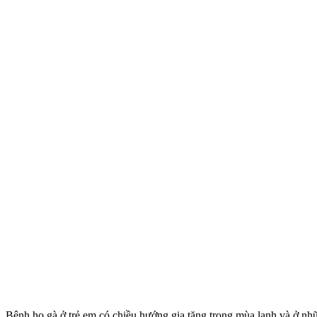
Bệnh ho gà ở trẻ em có chiều hướng gia tăng trong mùa lạnh và ở nh