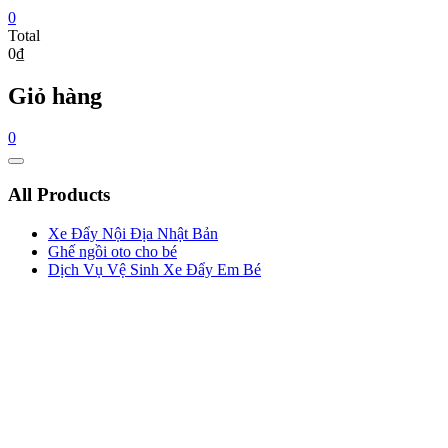
0
Total
0₫
Giỏ hàng
0
Catalog
Menu
All Products
Xe Đẩy Nội Địa Nhật Bản
Ghế ngồi oto cho bé
Dịch Vụ Vệ Sinh Xe Đẩy Em Bé