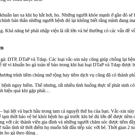
 vi khuẩn lan xa khi họ hắt hơi, ho. Những người khỏe mạnh ở gần đó s
à chính bản thân những người bệnh đó lại không biết rằng mình đang m
. Khả năng bé phải nhập viện là rất lớn và bé thường có các vấn đề v
em
ho gà: DTP, DTaP và Tdap.
Các loại vắc-xin này cũng giúp chống lại bệ
 từ vi khuẩn ho gà toàn tế bào trong khi hai loại DTaP và Tdap được b
 chương trình tiêm chủng mở rộng hay tiêm dịch vụ cũng đã có thành ph
 bệnh nguy hiểm. Thế nhưng, rất nhiều tình huống thực tế phát sinh có
nh hiệu quả khi gặp phải…
 bại liệt và bạch hầu trong tam cá nguyệt thứ ba của bạn. Vắc-xin nà
 tạm thời bảo vệ bé khỏi bệnh ho gà trước khi bé đủ lớn để được tiêm c
ng với các thành viên gia đình và những người chăm sóc được tiêm đầ
 tuần tính từ thời điểm họ muốn bắt đầu tiếp xúc với bé. Thời gian 2 tu
in ho gà theo đúng .