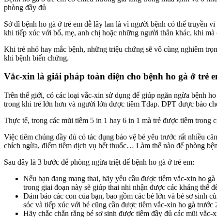
phòng đầy đủ
Sở dĩ bệnh ho gà ở trẻ em dễ lây lan là vì người bệnh có thể truyền
khi tiếp xúc với bố, mẹ, anh chị hoặc những người thân khác, khi m
Khi trẻ nhỏ hay mắc bệnh, những triệu chứng sẽ vô cùng nghiêm trọng
khi bệnh biến chứng.
Vắc-xin là giải pháp toàn diện cho bệnh ho gà ở trẻ 
Trên thế giới, có các loại vắc-xin sử dụng để giúp ngăn ngừa bệnh 
trong khi trẻ lớn hơn và người lớn được tiêm Tdap. DPT được bào chế
Thực tế, trong các mũi tiêm 5 in 1 hay 6 in 1 mà trẻ được tiêm trong
Việc tiêm chủng đầy đủ có tác dụng bảo vệ bé yêu trước rất nhiều căn
chích ngừa, điểm tiêm dịch vụ hết thuốc… Làm thế nào để phòng bệ
Sau đây là 3 bước để phòng ngừa triệt để bệnh ho gà ở trẻ em:
Nếu bạn đang mang thai, hãy yêu cầu được tiêm vắc-xin ho gà –
trong giai đoạn này sẽ giúp thai nhi nhận được các kháng thể để
Đảm bảo các con của bạn, bao gồm các bé lớn và bé sơ sinh cù
sóc và tiếp xúc với bé cũng cần được tiêm vắc-xin ho gà trước 2
Hãy chắc chắn rằng bé sơ sinh được tiêm đầy đủ các mũi vắc-x