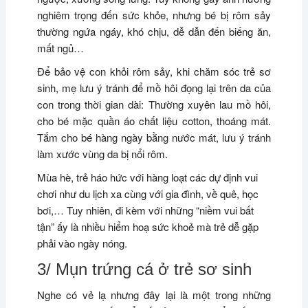
nghiêm trọng đến sức khỏe, nhưng bé bị rôm sảy
thường ngứa ngáy, khó chịu, dễ dẫn đến biếng ăn,
mất ngủ…
Để bảo vệ con khỏi rôm sảy, khi chăm sóc trẻ sơ
sinh, mẹ lưu ý tránh để mồ hôi đọng lại trên da của
con trong thời gian dài: Thường xuyên lau mồ hôi,
cho bé mặc quần áo chất liệu cotton, thoáng mát.
Tắm cho bé hàng ngày bằng nước mát, lưu ý tránh
làm xước vùng da bị nổi rôm.
Mùa hè, trẻ háo hức với hàng loạt các dự định vui
chơi như du lịch xa cùng với gia đình, về quê, học
bơi,… Tuy nhiên, đi kèm với những “niềm vui bất
tận” ấy là nhiều hiểm hoạ sức khoẻ mà trẻ dễ gặp
phải vào ngày nóng.
3/ Mụn trứng cá ở trẻ sơ sinh
Nghe có vẻ lạ nhưng đây lại là một trong những