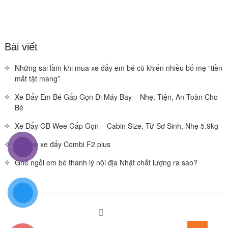
Bài viết
Những sai lầm khi mua xe đẩy em bé cũ khiến nhiều bố mẹ “tiền
mất tật mang”
Xe Đẩy Em Bé Gấp Gọn Đi Máy Bay – Nhẹ, Tiện, An Toàn Cho
Bé
Xe Đẩy GB Wee Gấp Gọn – Cabin Size, Từ Sơ Sinh, Nhẹ 5.9kg
Review xe đẩy Combi F2 plus
Ghế ngồi em bé thanh lý nội địa Nhật chất lượng ra sao?
Facebook
You
Go
tube