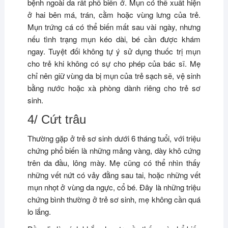
bệnh ngoài da rất phổ biến ở. Mụn có thể xuất hiện
ở hai bên má, trán, cằm hoặc vùng lưng của trẻ.
Mụn trứng cá có thể biến mất sau vài ngày, nhưng
nếu tình trạng mụn kéo dài, bé cần được khám
ngay. Tuyệt đối không tự ý sử dụng thuốc trị mụn
cho trẻ khi không có sự cho phép của bác sĩ. Mẹ
chỉ nên giữ vùng da bị mụn của trẻ sạch sẽ, vệ sinh
bằng nước hoặc xà phòng dành riêng cho trẻ sơ
sinh.
4/ Cứt trâu
Thường gặp ở trẻ sơ sinh dưới 6 tháng tuổi, với triệu
chứng phổ biến là những mảng vàng, dày khô cứng
trên da đầu, lông mày. Mẹ cũng có thể nhìn thấy
những vết nứt có vảy đằng sau tai, hoặc những vết
mụn nhọt ở vùng da ngực, cổ bé. Đây là những triệu
chứng bình thường ở trẻ sơ sinh, mẹ không cần quá
lo lắng.