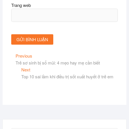
Trang web
Điều
Previous
Previous
post:
Trẻ sơ sinh bị sổ mũi: 4 mẹo hay mẹ cần biết
hướng
Next
Next
bài
post:
Top 10 sai lầm khi điều trị sốt xuất huyết ở trẻ em
viết