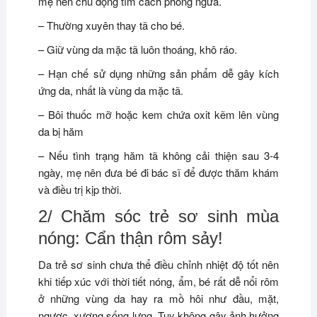
mẹ nên chủ động tìm cách phòng ngừa.
– Thường xuyên thay tã cho bé.
– Giữ vùng da mặc tã luôn thoáng, khô ráo.
– Hạn chế sử dụng những sản phẩm dễ gây kích
ứng da, nhất là vùng da mặc tã.
– Bôi thuốc mỡ hoặc kem chứa oxit kẽm lên vùng
da bị hăm
– Nếu tình trạng hăm tã không cải thiện sau 3-4
ngày, mẹ nên đưa bé đi bác sĩ để được thăm khám
và điều trị kịp thời.
2/ Chăm sóc trẻ sơ sinh mùa
nóng: Cẩn thận rôm sảy!
Da trẻ sơ sinh chưa thể điều chỉnh nhiệt độ tốt nên
khi tiếp xúc với thời tiết nóng, ẩm, bé rất dễ nổi rôm
ở những vùng da hay ra mồ hôi như đầu, mặt,
ngược, xương sống lưng. Tuy không gây ảnh hưởng