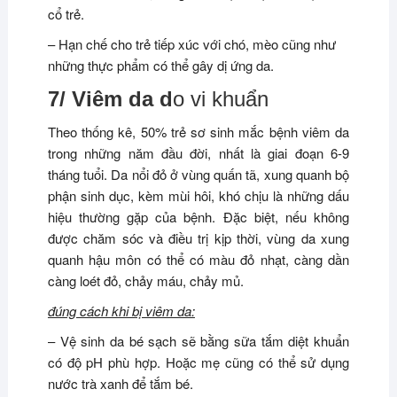
cổ trẻ.
– Hạn chế cho trẻ tiếp xúc với chó, mèo cũng như
những thực phẩm có thể gây dị ứng da.
7/ Viêm da d
o vi khuẩn
Theo thống kê, 50% trẻ sơ sinh mắc bệnh viêm da
trong những năm đầu đời, nhất là giai đoạn 6-9
tháng tuổi. Da nổi đỏ ở vùng quấn tã, xung quanh bộ
phận sinh dục, kèm mùi hôi, khó chịu là những dấu
hiệu thường gặp của bệnh. Đặc biệt, nếu không
được chăm sóc và điều trị kịp thời, vùng da xung
quanh hậu môn có thể có màu đỏ nhạt, càng dần
càng loét đỏ, chảy máu, chảy mủ.
đúng cách khi bị viêm da:
– Vệ sinh da bé sạch sẽ bằng sữa tắm diệt khuẩn
có độ pH phù hợp. Hoặc mẹ cũng có thể sử dụng
nước trà xanh để tắm bé.