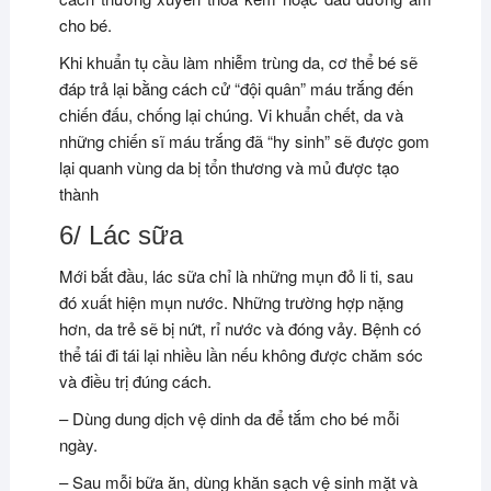
cho bé.
Khi khuẩn tụ cầu làm nhiễm trùng da, cơ thể bé sẽ
đáp trả lại bằng cách cử “đội quân” máu trắng đến
chiến đấu, chống lại chúng. Vi khuẩn chết, da và
những chiến sĩ máu trắng đã “hy sinh” sẽ được gom
lại quanh vùng da bị tổn thương và mủ được tạo
thành
6/ Lác sữa
Mới bắt đầu, lác sữa chỉ là những mụn đỏ li ti, sau
đó xuất hiện mụn nước. Những trường hợp nặng
hơn, da trẻ sẽ bị nứt, rỉ nước và đóng vảy. Bệnh có
thể tái đi tái lại nhiều lần nếu không được chăm sóc
và điều trị đúng cách.
– Dùng dung dịch vệ dinh da để tắm cho bé mỗi
ngày.
– Sau mỗi bữa ăn, dùng khăn sạch vệ sinh mặt và