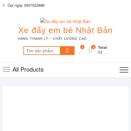
Skip
Gọi ngay 0937522888
to
content
Xe đẩy em bé Nhật Bản
HÀNG THANH LÝ – CHẤT LƯỢNG CAO
0
0
Total
Tìm
0₫
kiếm:
All Products