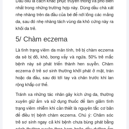
Dầu oliu là cách khắc phục truyền thống và phổ biến
nhất trong những trường hợp này. Dùng dầu chà xát
nhẹ nhàng trên da đầu của bé để nới lỏng các mảng
da, sau đó nhẹ nhàng tách vùng da khô cứng này ra
khỏi da trẻ.
5/ Chàm eczema
Là tình trạng viêm da mãn tính, trẻ bị chàm eczema
da sẽ bị đỏ, khô, bong vẩy và ngứa. 50% trẻ mắc
bệnh này sẽ phát triển thành hen suyễn. Chàm
eczema ở trẻ sơ sinh thường khởi phát ở mặt, trán
hoặc da đầu, sau đó tới tay và chân trước khi lan
rộng khắp cơ thể.
Tránh xa những tác nhân gây kích ứng da, thường
xuyên giữ ẩm và sử dụng thuốc để làm giảm tình
trạng viêm nhiễm khi cần thiết là nguyên tắc cơ bản
để điều trị bệnh chàm eczema. Chú ý: Chăm sóc
trẻ sơ sinh ngay cả khi bệnh chưa bùng phát bằng
cách thường xuyên thoa kem hoặc dầu dưỡng ẩm