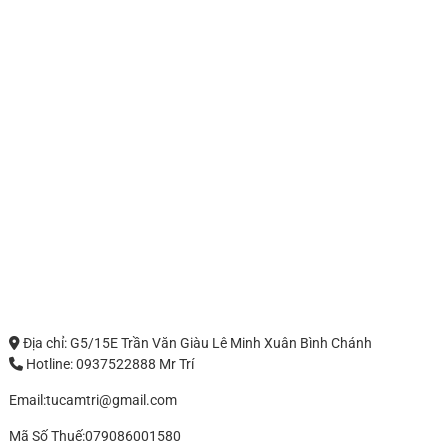
Địa chỉ: G5/15E Trần Văn Giàu Lê Minh Xuân Bình Chánh
Hotline: 0937522888 Mr Trí
Email:tucamtri@gmail.com
Mã Số Thuế:079086001580