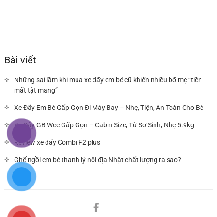
Bài viết
Những sai lầm khi mua xe đẩy em bé cũ khiến nhiều bố mẹ “tiền
mất tật mang”
Xe Đẩy Em Bé Gấp Gọn Đi Máy Bay – Nhẹ, Tiện, An Toàn Cho Bé
Xe Đẩy GB Wee Gấp Gọn – Cabin Size, Từ Sơ Sinh, Nhẹ 5.9kg
Review xe đẩy Combi F2 plus
Ghế ngồi em bé thanh lý nội địa Nhật chất lượng ra sao?
Facebook
You