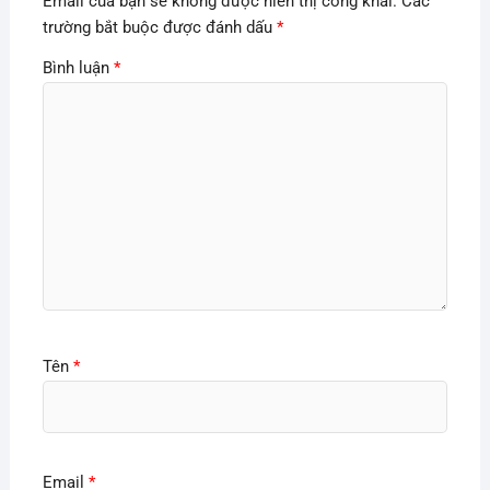
Email của bạn sẽ không được hiển thị công khai.
Các
trường bắt buộc được đánh dấu
*
Bình luận
*
Tên
*
Email
*