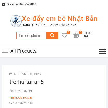
Skip
Gọi ngay 0937522888
to
content
Xe đẩy em bé Nhật Bản
HÀNG THANH LÝ – CHẤT LƯỢNG CAO
0
0
Total
Tìm
0₫
kiếm:
All Products
16 THÁNG 3, 2017
tre-hu-tai-ai-6
POST BY
CAMTRI
PREVIOUS IMAGE
NO COMMENTS