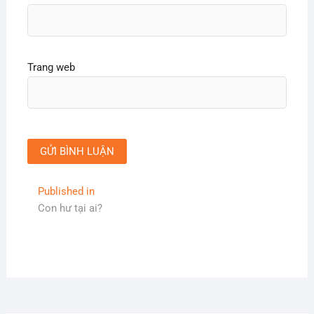
Trang web
Điều
Published in
Con hư tại ai?
hướng
bài
viết