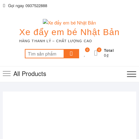
Skip
Gọi ngay 0937522888
to
content
Xe đẩy em bé Nhật Bản
HÀNG THANH LÝ – CHẤT LƯỢNG CAO
0
0
Total
Tìm
0₫
kiếm:
All Products