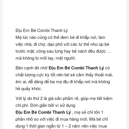
Địu Em Bé Combi Thanh Lý
Mẹ lúc nào cũng có thể đem bé đi khắp nơi, làm
việc nhà, đi chợ, dạo phố với các tư thế như úp bé
trước mặt, cõng sau lưng hay bế nách đều được …
mà không lo mỏi tay, mệt người.
Bên cạnh đó nhờ
Địu Em Bé Combi Thanh Lý
có
chất lượng cực kỳ tốt nên bé sẽ cảm thấy thoải mái,
êm ai, dễ dàng để ba mẹ địu đi khắp nơi mà không
hề quấy khóc.
Với lý do thứ 2 là giá sản phẩm rẻ, giúp mẹ tiết kiệm
chi phí. Đơn giản bởi vì sử dụng
Địu Em Bé Combi Thanh Lý
, mẹ sẽ chỉ tốn 1
phần nhỏ so với việc đi mua hàng mới. Mà bé chỉ
dùng 1 thời gian ngắn từ 1 – 2 năm nên việc mua