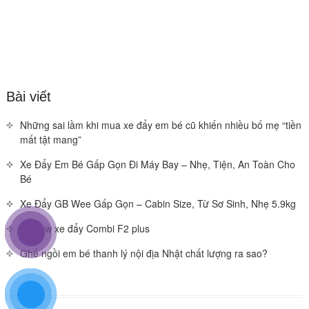
Bài viết
Những sai lầm khi mua xe đẩy em bé cũ khiến nhiều bố mẹ “tiền
mất tật mang”
Xe Đẩy Em Bé Gấp Gọn Đi Máy Bay – Nhẹ, Tiện, An Toàn Cho
Bé
Xe Đẩy GB Wee Gấp Gọn – Cabin Size, Từ Sơ Sinh, Nhẹ 5.9kg
Review xe đẩy Combi F2 plus
Ghế ngồi em bé thanh lý nội địa Nhật chất lượng ra sao?