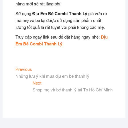
hàng mới sẽ rất lãng phí.
Sử dụng
Địu Em Bé Combi Thanh Lý
giá vừa rẻ
mà mẹ và bé lại được sử dụng sản phẩm chất
lượng tốt quả là rất tuyệt vời phải không các mẹ.
Truy cập ngay link sau để đặt hàng ngay nhé:
Địu
Em Bé Combi Thanh Lý
Điều
Previous
Previous
post:
Những lưu ý khi mua địu em bé thanh lý
hướng
Next
Next
bài
post:
Shop mẹ và bé thanh lý tại Tp Hồ Chí Minh
viết