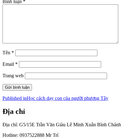
Bình luận
*
Tên
*
Email
*
Trang web
Điều
Published in
Học cách dạy con của người phương Tây
hướng
Địa chỉ
bài
viết
Địa chỉ: G5/15E Trần Văn Giàu Lê Minh Xuân Bình Chánh
Hotline: 0937522888 Mr Trí