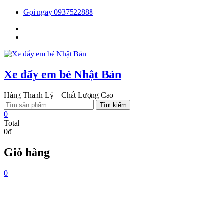
Skip
Gọi ngay 0937522888
to
Facebook
content
You
tube
Xe đẩy em bé Nhật Bản
Hàng Thanh Lý – Chất Lượng Cao
Tìm
Tìm kiếm
kiếm:
0
Total
0₫
Giỏ hàng
0