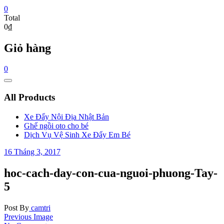
0
Total
0₫
Giỏ hàng
0
Catalog
Menu
All Products
Xe Đẩy Nội Địa Nhật Bản
Ghế ngồi oto cho bé
Dịch Vụ Vệ Sinh Xe Đẩy Em Bé
16 Tháng 3, 2017
hoc-cach-day-con-cua-nguoi-phuong-Tay-
5
Post By
camtri
Previous Image