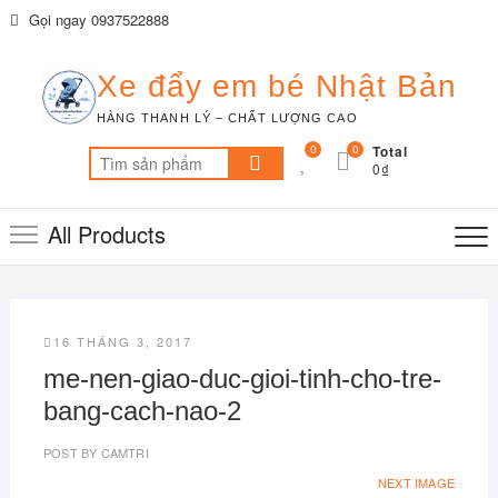
Skip
Gọi ngay 0937522888
to
content
Xe đẩy em bé Nhật Bản
HÀNG THANH LÝ – CHẤT LƯỢNG CAO
0
0
Total
Tìm
0₫
kiếm:
All Products
16 THÁNG 3, 2017
me-nen-giao-duc-gioi-tinh-cho-tre-
bang-cach-nao-2
POST BY
CAMTRI
NEXT IMAGE