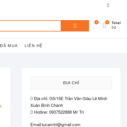
Facebook
You
tube
Tìm
0
0
Total
0₫
kiếm:
 ĐÃ MUA
LIÊN HỆ
ĐỊA CHỈ
Địa chỉ: G5/15E Trần Văn Giàu Lê Minh
Xuân Bình Chánh
E
Hotline: 0937522888 Mr Trí
Email:tucamtri@gmail.com