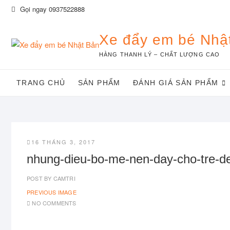
Skip
Gọi ngay 0937522888
to
content
Xe đẩy em bé Nhậ
HÀNG THANH LÝ – CHẤT LƯỢNG CAO
TRANG CHỦ
SẢN PHẨM
ĐÁNH GIÁ SẢN PHẨM
16 THÁNG 3, 2017
nhung-dieu-bo-me-nen-day-cho-tre-de
POST BY
CAMTRI
PREVIOUS IMAGE
NO COMMENTS