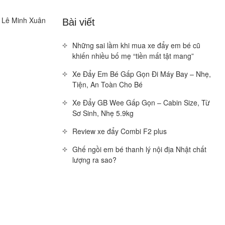
u Lê Minh Xuân
Bài viết
Những sai lầm khi mua xe đẩy em bé cũ
khiến nhiều bố mẹ “tiền mất tật mang”
Xe Đẩy Em Bé Gấp Gọn Đi Máy Bay – Nhẹ,
Tiện, An Toàn Cho Bé
Xe Đẩy GB Wee Gấp Gọn – Cabin Size, Từ
Sơ Sinh, Nhẹ 5.9kg
Review xe đẩy Combi F2 plus
Ghế ngồi em bé thanh lý nội địa Nhật chất
lượng ra sao?