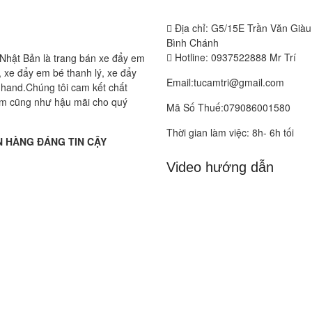
Địa chỉ: G5/15E Trần Văn Già
Bình Chánh
Hotline: 0937522888 Mr Trí
Nhật Bản là trang bán xe đẩy em
 xe đẩy em bé thanh lý, xe đẩy
Email:tucamtri@gmail.com
hand.Chúng tôi cam kết chất
m cũng như hậu mãi cho quý
Mã Số Thuế:079086001580
Thời gian làm việc: 8h- 6h tối
 HÀNG ĐÁNG TIN CẬY
Video hướng dẫn