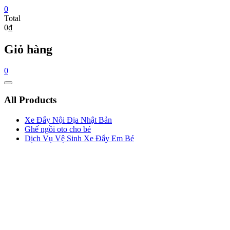
0
Total
0₫
Giỏ hàng
0
Catalog
Menu
All Products
Xe Đẩy Nội Địa Nhật Bản
Ghế ngồi oto cho bé
Dịch Vụ Vệ Sinh Xe Đẩy Em Bé