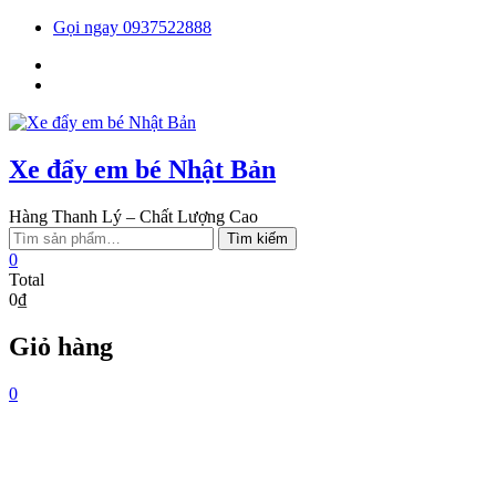
Skip
Gọi ngay 0937522888
to
Facebook
content
You
tube
Xe đẩy em bé Nhật Bản
Hàng Thanh Lý – Chất Lượng Cao
Tìm
Tìm kiếm
kiếm:
0
Total
0₫
Giỏ hàng
0