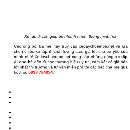
Xe tập đi còn giúp bé nhanh nhẹn, thông minh hơn
Các ông bố, bà mẹ hãy truy cập xedaychoembe.net và lựa
chọn chiếc xe tập đi chất lượng cao, giá tốt cho bé yêu của
mình nhé! Xedaychoembe.net cung cấp những dòng
xe tập
đi cho bé
đến từ các thương hiệu uy tín, cam kết có giá bán
tốt nhất thị trường và tư vấn miễn phí tới các bậc cha mẹ qua
hotline:
0938 764994
.