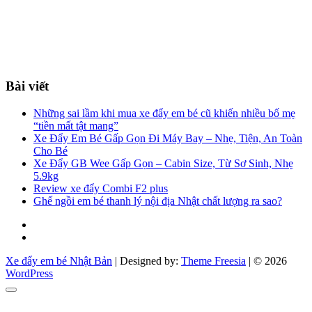
Bài viết
Những sai lầm khi mua xe đẩy em bé cũ khiến nhiều bố mẹ
“tiền mất tật mang”
Xe Đẩy Em Bé Gấp Gọn Đi Máy Bay – Nhẹ, Tiện, An Toàn
Cho Bé
Xe Đẩy GB Wee Gấp Gọn – Cabin Size, Từ Sơ Sinh, Nhẹ
5.9kg
Review xe đẩy Combi F2 plus
Ghế ngồi em bé thanh lý nội địa Nhật chất lượng ra sao?
Facebook
You
tube
Xe đẩy em bé Nhật Bản
| Designed by:
Theme Freesia
| © 2026
WordPress
Go
to