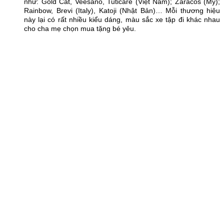
như: Gold Cat, Veesano, Tuticare (Việt Nam); Zaracos (Mỹ);
Rainbow, Brevi (Italy), Katoji (Nhật Bản)… Mỗi thương hiệu
này lại có rất nhiều kiểu dáng, màu sắc xe tập đi khác nhau
cho cha mẹ chọn mua tặng bé yêu.