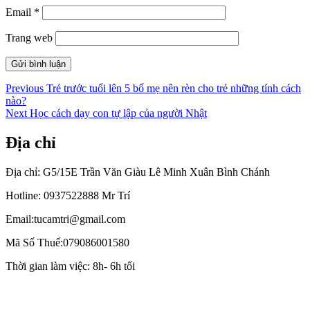
Email
*
Trang web
Điều
Previous
Previous
Trẻ trước tuổi lên 5 bố mẹ nên rèn cho trẻ những tính cách
post:
nào?
hướng
Next
Next
Học cách dạy con tự lập của người Nhật
bài
post:
Địa chỉ
viết
Địa chỉ: G5/15E Trần Văn Giàu Lê Minh Xuân Bình Chánh
Hotline: 0937522888 Mr Trí
Email:tucamtri@gmail.com
Mã Số Thuế:079086001580
Thời gian làm việc: 8h- 6h tối